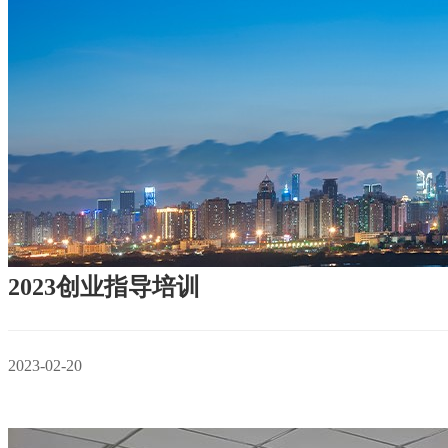
2023创业指导培训
2023-02-20