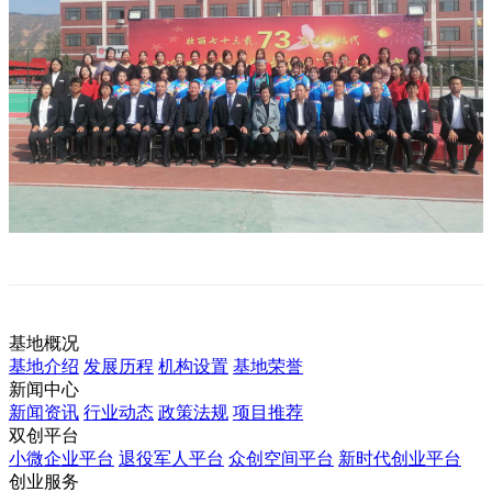
基地概况
基地介绍
发展历程
机构设置
基地荣誉
新闻中心
新闻资讯
行业动态
政策法规
项目推荐
双创平台
小微企业平台
退役军人平台
众创空间平台
新时代创业平台
创业服务