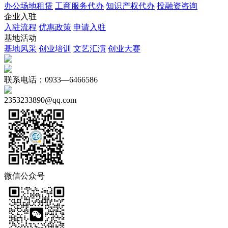
办公场地租赁
工商服务代办
知识产权代办
投融资咨询
企业入驻
入驻流程
优惠政策
申请入驻
基地活动
基地风采
创业培训
文艺汇演
创业大赛
联系电话：0933—6466586
2353233890@qq.com
微信公众号