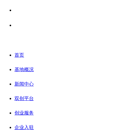
基地活动
联系我们
首页
基地概况
新闻中心
双创平台
创业服务
企业入驻